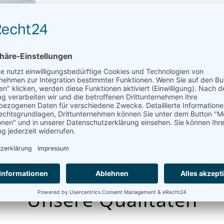
qualitativ. hochwertig. passgenau.
Unsere Qualitäten