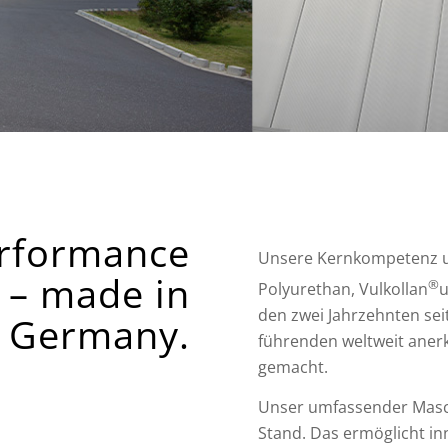
rformance
Unsere Kernkompetenz u
 – made in
®
Polyurethan, Vulkollan
u
den zwei Jahrzehnten se
Germany.
führenden weltweit anerk
gemacht.
Unser umfassender Masc
Stand. Das ermöglicht in